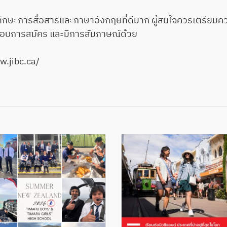
ะการสื่อสารและภาษาอังกฤษที่ดีมาก ผู้สนใจควรเตรียมควา
กอบการสมัคร และมีการสัมภาษณ์ด้วย
w.jibc.ca/