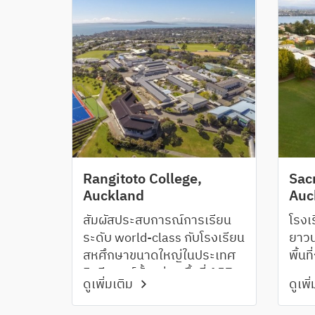
Rangitoto College,
Sac
Auckland
Auc
สัมผัสประสบการณ์การเรียน
โรงเร
ระดับ world-class กับโรงเรียน
ยาวน
สหศึกษาขนาดใหญ่ในประเทศ
พื้นท
นิวซีแลนด์ตั้งอยู่บนพื้นที่ 157
สนาม
ดูเพิ่มเติม
ดูเพิ
ไร่ มีจำนวนนักเรียน 3,200 คน
สระว
ตั้งอยู่ในเขต North Shore ที่มี
รองร