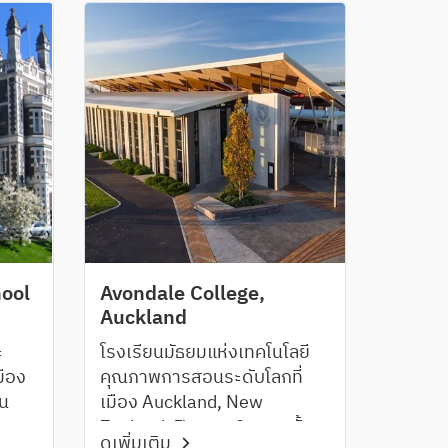
ยนมี
ชายทะเลและมีอากาศอบอุ่น
ะบบ
tem
hool
Avondale College,
Auckland
ะ
โรงเรียนมัธยมแห่งเทคโนโลยี
มือง
คุณภาพการสอนระดับโลกที่
บน
เมือง Auckland, New
Zealand เปิดสอน 2 ระบบทั้ง
ดูเพิ่มเติม