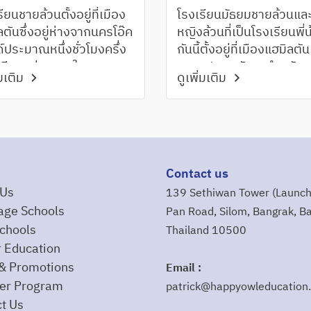
College, Hamilton
ียนชายล้วนตั้งอยู่ที่เมือง
โรงเรียนมัธยมชายล้วนแล
ลตันซึ่งอยู่ห่างจากนครโอ๊ค
หญิงล้วนที่เป็นโรงเรียนพี่
์ประมาณหนึ่งชั่วโมงครึ่ง
กันนี้ตั้งอยู่ที่เมืองแฮมิลตัน
่อเสียงอย่างมากในเขต
ความปลอดภัยสูงสำหรับ
่มเติม
ดูเพิ่มเติม
ato โดดเด่นทั้งด้านการ
นักเรียน ด้วยขนาดโรงเรียน
นและกีฬาโดยได้รับรางวัล
ไม่ใหญ่จนเกินไปทำให้สาม
บนานาชาติมากมาย
เอาใส่ใจดูแลนักเรียนได้อย
ทั่วถึง
Contact us
 Us
139 Sethiwan Tower (Launch
age Schools
Pan Road, Silom, Bangrak, B
chools
Thailand 10500
 Education
& Promotions
Email :
r Program
patrick@happyowleducation
t Us