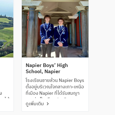
Napier Boys’ High
School, Napier
โรงเรียนชายล้วน Napier Boys
ตั้งอยู่บริเวณใจกลางเกาะเหนือ
าง
ที่เมือง Napier ที่ได้รับสมญา
ดยได้
นามว่าเป็นเมือง Art Deco ของ
ดูเพิ่มเติม
ใน
ประเทศนิวซีแลนด์ ลักษณะ
ละ
เมืองมีความน่ารักสวยงาม ติด