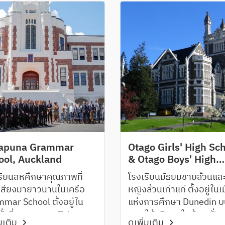
รียน Sacred Heart
ระดับนานาชาติ ทางโรงเรี
ege จะเริ่มเรียนวิชาตาม
การจัดนักเรียนให้อยู่ในร
ถนัดของตัวเองใน Year 9
The Whanau House Sys
Year 10 นักเรียนจะเรียน
หลักและวิชาเลือกตามความ
ีก 3 วิชาโดยจะเลือกได้
Art, ICT, Technology
erials, Food, Design)
erce, Languages (te
Māori, Spanish,
ese), Music, Visual
racy, Drama, Global
apuna Grammar
Otago Girls' High Sc
ies and STEAM หรือเลือก
ool, Auckland
& Otago Boys' High
ร่วมในสถาบันดนตรีหรือ
School, Dunedin
รียนสหศึกษาคุณภาพที่
โรงเรียนมัธยมชายล้วนแล
นกีฬาได้อีกด้วย ทั้งนี้ทาง
่อเสียงมายาวนานในเครือ
หญิงล้วนเก่าแก่ ตั้งอยู่ในเ
ียนได้สนับสนุนให้นักเรียน
mar School ตั้งอยู่ใน
แห่งการศึกษา Dunedin 
่อ Digital ในการเรียนการ
ชั่นที่งดงามของ Takapuna
เกาะใต้บริเวณใกล้ชายฝั่ง
ดยนักเรียน Year 7-10 จะ
่มเติม
ดูเพิ่มเติม