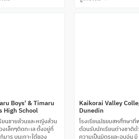
s ในฝั่ง North Shore ซึ่งมี
แปซิฟิค โดยโรงเรียนทั้งส
Chromebook และ
ปลอดภัยสูงและแวดล้อม
แห่งนี้มีชื่อเสียงไปทั่วโลกใ
รียนYear 11 ขึ้นไปจะต้องมี
ทัศนียภาพอันงดงามของ
ความเป็นเลิศด้านวิชากา
op หรือ iPad ใช้ประกอบ
 Waitemata
ทั้งความสำเร็จในด้าน
รียน
วัฒนธรรมและกีฬา
aru Boys' & Timaru
Kaikorai Valley Colle
s High School
Dunedin
รียนชายล้วนและหญิงล้วน
โรงเรียนมัธยมสหศึกษาที่
องเล็กๆติดทะเล ตั้งอยู่ที่
ต้อนรับนักเรียนต่างชาติด
งทิมารู บนเกาะใต้ของ
ความเป็นมิตรและอบอุ่น มี