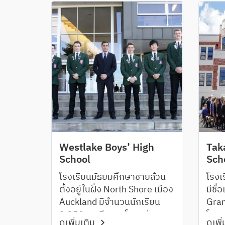
การจัดอันดับให้มีความน่าอยู่
นักเ
สูงสุด มีสิ่งอำนวยความสะดวก
Coll
และวิชาเรียนให้เลือกกว่า 60
ความ
สาขา พร้อมสนามกีฬา 5 สนาม
และ 
โรงยิม 3 แห่งนักเรียนสามารถ
วิชา
เลือกเล่นกีฬาหลากหลายได้กว่า
ชอบอ
30 ประเภทและสามารถเลือก
จาก 
เรียนได้ทั้งระบบ NCEA หรือ
(Mat
ระบบ International
Comm
Baccalaureate ( IB ) นักเรียน
Reo 
Rangitoto College มีผลสอบ
Chin
NCEA ผ่านมากกว่า 97.3%
Lite
Westlake Boys’ High
Tak
และในทุกๆปีนักเรียนจาก
Stud
School
Sch
โรงเรียน Rangitoto College
เข้า
โรงเรียนมัธยมศึกษาชายล้วน
โรงเ
จะได้รับทุนการศึกษามากกว่า
สถาบั
ตั้งอยู่ในฝั่ง North Shore เมือง
มีชื
200 ทุนและได้เข้าศึกษาต่อใน
โรงเร
Auckland มีจำนวนนักเรียน
Gram
มหาวิทยาลัยที่มีชื่อเสียงทั่วโลก
ใช้สื
2,350 คน มีความโดดเด่นทาง
โลเค
สอนโ
ดูเพิ่มเติม
ดูเพิ