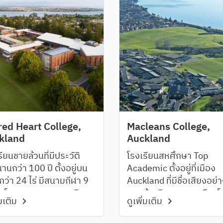
red Heart College,
Macleans College,
kland
Auckland
ียนชายล้วนที่มีประวัติ
โรงเรียนสหศึกษา Top
านกว่า 100 ปี ตั้งอยู่บน
Academic ตั้งอยู่ที่เมือง
ี่กว่า 24 ไร่ มีสนามกีฬา 9
Auckland ที่มีชื่อเสียงอย่
 โรงละคร สนามเทนนิส
มากด้านวิชาการและกีฬาโ
่มเติม
ดูเพิ่มเติม
่ายน้ำและโรงยิมที่สามารถ
รับรางวัลชนะเลิศมากมาย
ับคนได้ถึง 1,500 คน
การแข่งขันระดับประเทศแ