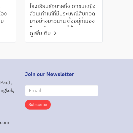
ะ
โรงเรียนรัฐบาลกึ่งเอกชนหญิง
น้อง
ล้วนเก่าแก่ที่มีประเพณีสืบทอด
 มี
มาอย่างยาวนาน ตั้งอยุ่ที่เมือง
Dunedin บนเกาะใต้ของ
ดูเพิ่มเติม
ที่
ประเทศนิวซีแลนด์ เปิดรับ
ารถ
นักเรียนตั้งแต่ Year 7- 13
่าง
ปัจจุบันมีนักเรียนประมาณ 557
คน โดดเด่นทั้งในด้านวิชาการ
และกิจกรรมโดยมีผลสอบ
NCEA อยู่ในเกณฑ์ดีเยี่ยมกว่า
Join our Newsletter
98%
Pad) ,
angkok,
Subscribe
.com