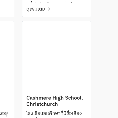
หนึ่งในไม่กี่โรงเรียนที่สร้างหอดู
ดูเพิ่มเติม
ดาวเพื่อประโยชน์ด้านการ
ศึกษาในวิชา Earth & Space
Science ทางด้านภาษามีภาษา
ให้เลือกเรียนถึง 4 ภาษาคือ
French, German, Mandarin,
Japanese วิชาด้านศิลปะและ
เทคโนโลยีที่โดดเด่นอาทิ
Product Design, Visual Arts,
Media Studies
Cashmere High School,
Christchurch
อยู่
โรงเรียนสหศึกษาที่มีชื่อเสียง