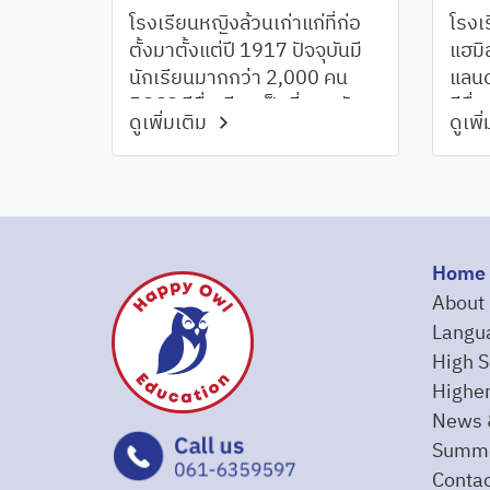
โรงเรียนหญิงล้วนเก่าแก่ที่ก่อ
โรงเร
ตั้งมาตั้งแต่ปี 1917 ปัจจุบันมี
แฮมิ
นักเรียนมากกว่า 2,000 คน
แลนด
EGSS มีชื่อเสียงเป็นที่ยอมรับ
มีชื
ดูเพิ่มเติม
ดูเพิ
มายาวนานในเมืองโอ๊คแลนด์
Waik
เรีย
ระดั
Home
About
Langu
High S
Higher
News 
Summe
Contac