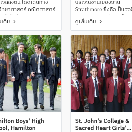
งเวลลิงตัน โดดเด่นทาง
บริเวณชานเมืองย่าน
วิทยาศาสตร์ คณิตศาสตร์
Strathmore ซึ่งถือเป็นฮอลี
ทคโนโลยี
ของประเทศนิวซีแลนด์
่มเติม
ดูเพิ่มเติม
ilton Boys' High
St. John's College &
ool, Hamilton
Sacred Heart Girls'