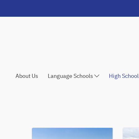
About Us
Language Schools
High Schoo