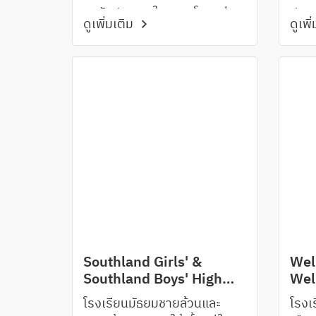
ระดับประเทศในความโดดเด่น
ประเ
ดูเพิ่มเติม
ดูเพิ
ทั้งด้านวิชาการและกีฬา
การบิ
อยาก
Southland Girls' &
Wel
Southland Boys' High
Wel
School, Invercargill
โรงเรียนมัธยมชายล้วนและ
โรงเร