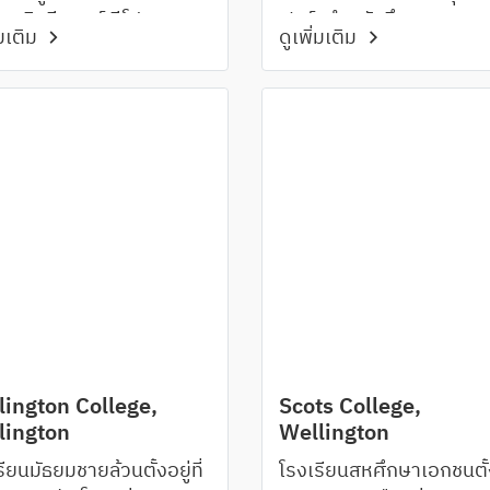
ทศนิวซีแลนด์ มีโปรแกรม
ฟาร์มสำหรับศึกษาระบบ
่มเติม
ดูเพิ่มเติม
นสำหรับนักเรียนที่ใฝ่ฝัน
นิเวศวิทยาตั้งอยู่ภายใน
เป็นนักบิน
โรงเรียน
lington College,
Scots College,
lington
Wellington
ียนมัธยมชายล้วนตั้งอยู่ที่
โรงเรียนสหศึกษาเอกชนตั้ง