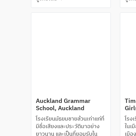
วิชาการด้านภาษาต่างประเทศ
Cliff
ใช้ 
มีวิชาเลือกภาษาถึง 5 วิชา
ความ
นักเ
German, French, Japanese,
ด้วย
lapt
Chinese, Korean
หาด
การเ
Auckland Grammar
Tim
School, Auckland
Girl
โรงเรียนมัธยมชายล้วนเก่าแก่ที่
โรงเ
มีชื่อเสียงและประวัติมาอย่าง
ในเมื
ยาวนาน และเป็นที่ยอมรับใน
เมือ