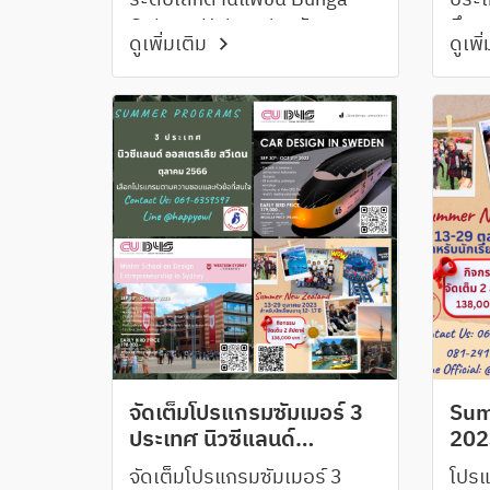
ระดับโลกด้านแฟชั่น Bunga
ประเ
Gakuen University จัด
ศึกษา
ดูเพิ่มเติม
ดูเพิ
โปรแกรมสุดพิเศษให้นักเรียนได้
ทดลองออกแบบและทำเสื้อผ้าที่
Bunka Campus
จัดเต็มโปรแกรมซัมเมอร์ 3
Sum
ประเทศ นิวซีแลนด์
202
ออสเตรเลีย สวีเดน สำหรับ
จัดเต็มโปรแกรมซัมเมอร์ 3
โปรแ