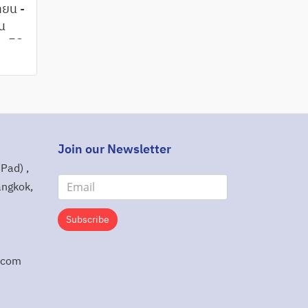
ยน -
น
า ES
ัน
 มื้อ
Join our Newsletter
Pad) ,
angkok,
Subscribe
.com