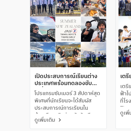
เปิดประสบการณ์เรียนต่าง
เตรี
ประเทศพร้อมทดลองขับ
เตรี
เครื่องบินเล็ก
โปรแกรมซัมเมอร์ 3 สัปดาห์สุด
ฟ้าไ
พิเศษที่นักเรียนจะได้สัมผัส
ที่โ
ประสบการณ์การเรียนใน
Tima
ดูเพิ
ห้องเรียนจริงร่วมกับนักเรียน
ดูเพิ่มเติม
นิวซีแลนด์ พร้อมใช้ชีวิตแบบ
International Student อย่าง