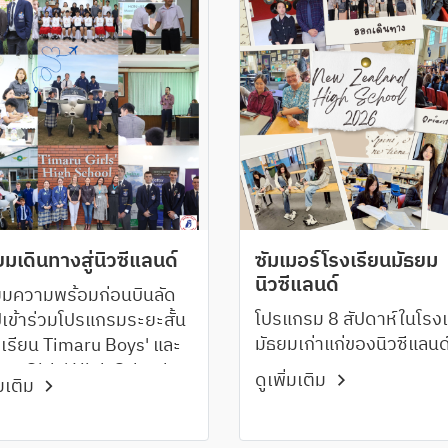
ยมเดินทางสู่นิวซีแลนด์
ซัมเมอร์โรงเรียนมัธยม
นิวซีแลนด์
ยมความพร้อมก่อนบินลัด
โปรแกรม 8 สัปดาห์ในโรงเ
ปเข้าร่วมโปรแกรมระยะสั้น
มัธยมเก่าแก่ของนิวซีแลนด
รงเรียน Timaru Boys' และ
ru Girls' High School
ดูเพิ่มเติม
่มเติม