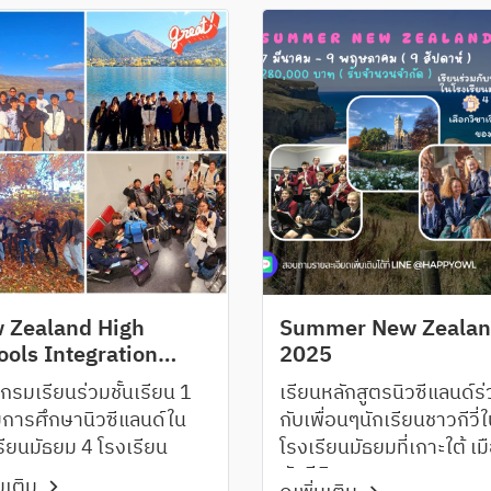
 Zealand High
Summer New Zeala
ools Integration
2025
5
กรมเรียนร่วมชั้นเรียน 1
เรียนหลักสูตรนิวซีแลนด์ร
การศึกษานิวซีแลนด์ใน
กับเพื่อนๆนักเรียนชาวกีวี่
รียนมัธยม 4 โรงเรียน
โรงเรียนมัธยมที่เกาะใต้ เม
ดันนีดิน
่มเติม