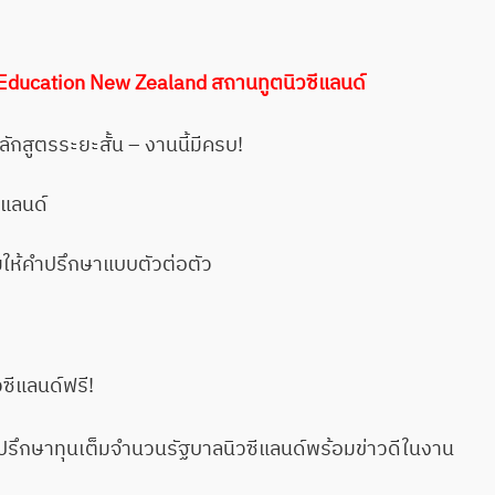
ย Education New Zealand สถานทูตนิวซีแลนด์
ักสูตรระยะสั้น – งานนี้มีครบ!
ีแลนด์
อมให้คำปรึกษาแบบตัวต่อตัว
วซีแลนด์ฟรี!
รึกษาทุนเต็มจำนวนรัฐบาลนิวซีแลนด์พร้อมข่าวดีในงาน