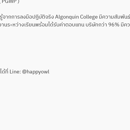
 ( PGWP )
จากการลงมือปฏิบัติจริง Algonquin College มีความสัมพันธ
กงานระหว่างเรียนพร้อมได้รับค่าตอบแทน บริษัทกว่า 96% มี
ี่ได้ที่ Line: @happyowl