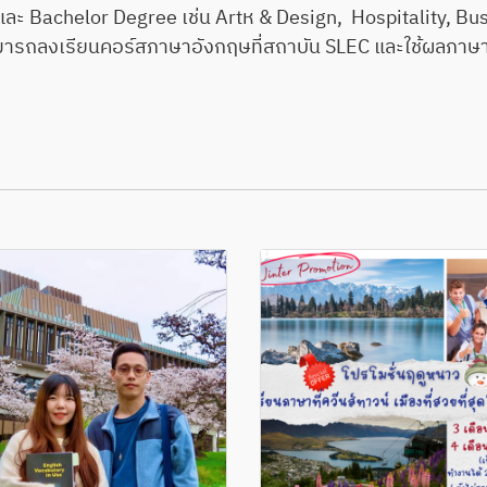
a และ Bachelor Degree เช่น Artห & Design, Hospitality, B
ามารถลงเรียนคอร์สภาษาอังกฤษที่สถาบัน SLEC และใช้ผลภาษา