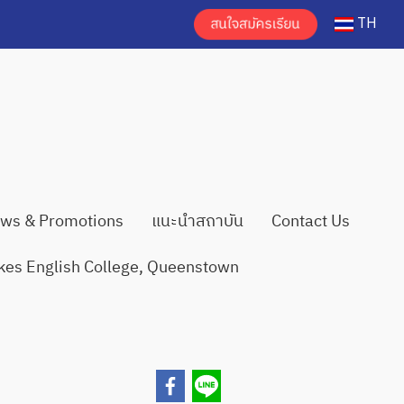
TH
ws & Promotions
แนะนำสถาบัน
Contact Us
kes English College, Queenstown