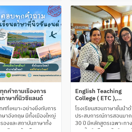
l
ทุกคำถามเรื่องการ
English Teaching
นภาษาที่นิวซีแลนด์
College ( ETC ),
Wellington, Palmers
ทศที่เหมาะอย่างยิ่งกับการ
โรงเรียนสอนภาษาชั้นนำด
North
าษาอังกฤษ มีทั้งเมืองใหญ่
ประสบการณ์การสอนมากว
งรองและสถาบันภาษาทั้ง
30 ปี มีหลักสูตรเฉพาะทาง
หาวิทยาลัยหรือของ
สอนใน 2 เมืองหลัก 3 แคม