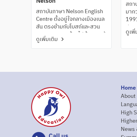
Nelson
สถาบ
สถาบันภาษา Nelson English
มากว่
Centre ตั้งอยู่ใจกลางเมืองเนล
1991
สัน ตรงข้ามกับโบสถ์และสวน
ประ
ดูเพิ
สาธารณะแวดล้อมไปด้วยคาเฟ่
ความ
ดูเพิ่มเติม
ร้านค้า ร้านอาหาร ซึ่งสามาถ
คุณภ
เพลิดเพลินไปกับอาหารทะเล
ห้อง
สดๆ มะกอก ไวน์ หรือคราฟต์
เทคโ
เบียร์
สอนจ
ILSC
การต
Home
นักเร
About
Langu
High S
Higher
News 