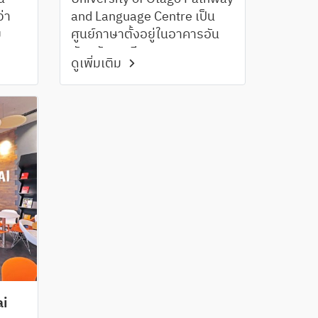
ว่า
and Language Centre เป็น
ย
ศูนย์ภาษาตั้งอยู่ในอาคารอัน
ทันสมัยและมีความสะดวกสบาย
ดูเพิ่มเติม
สาบ
ภายในบริเวณมหาวิทยาลัยโอ
ทาโก ซึ่งเป็นมหาวิทยาลัยแห่ง
แรกของนิวซีแลนด์และได้ชื่อว่า
เป็นหนึ่งในมหาวิทยาลัยที่มี
แคมปัสสวยติดอันดับโลก
ai