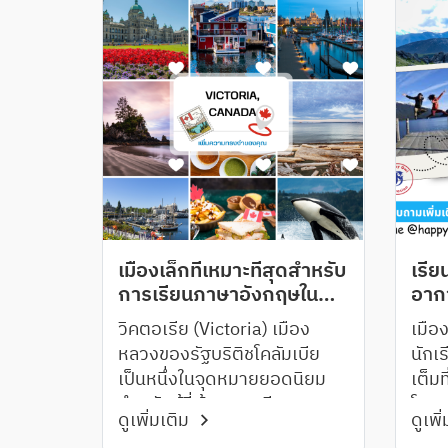
เมืองเล็กที่เหมาะที่สุดสำหรับ
เรีย
การเรียนภาษาอังกฤษใน
อาก
แคนาดา
นิวซ
วิคตอเรีย (Victoria) เมือง
เมือ
หลวงของรัฐบริติชโคลัมเบีย
นักเ
เป็นหนึ่งในจุดหมายยอดนิยม
เต็มท
สำหรับผู้ที่ต้องการเรียนภาษา
โอก
ดูเพิ่มเติม
ดูเพิ
อังกฤษอย่างจริงจัง เมืองมี
แบบพ