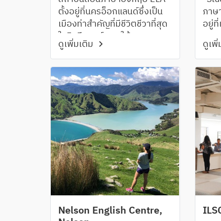
ตั้งอยู่ที่นครอ็อกแลนด์ซึ่งเป็น
ภาษา
เมืองท่าสำคัญที่มีชีวิตชีวาที่สุด
อยู่ท
ในนิวซีแลนด์ ภายใต้คุณภาพ
แวดล
ดูเพิ่มเติม
ดูเพิ
และมาตรฐานของ The
ละเอ
University of Auckland ที่ได้
และอ
รับการยอมรับว่าเป็น
กิจก
มหาวิทยาลัยอันดับ 1 ของ
นิวซีแลนด์
Nelson English Centre,
ILS