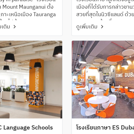
 Mount Maunganui ตั้ง
เมืองที่ได้รับการกล่าวขาน
ี่เกาะเหนือเมือง Tauranga
สวยที่สุดในนิวซีแลนด์ ด้ว
้อมไปด้วยหาดทราย
สภาพแวดล้อมที่สวยงาม
่มเติม
ดูเพิ่มเติม
ียดสีขาว อากาศบริสุทธิ์
ท่ามกลางหุบเขาและทะเล
บอุ่น มีกีฬาทางน้ำและ
รรมให้เลือกมากมาย
C Language Schools
โรงเรียนภาษา ES Dub