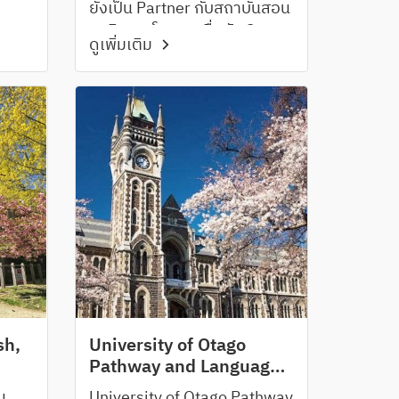
ยังเป็น Partner กับสถาบันสอน
own
ธุรกิจการโรงแรมชื่อดัง Crown
ดูเพิ่มเติม
กลาง
Institute of Studies สำหรับ
นักเรียนที่สนใจเรียนภาษาและ
ทำงาน Part-time ระหว่าง
เรียน
sh,
University of Otago
Pathway and Language
Centre, Dunedin
น
University of Otago Pathway