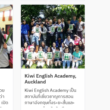
ซึ่งมีคุณภาพการเรียนการสอน
ในมาตรฐานสูงสุด
Kiwi English Academy,
Auckland
ton
้วย
Kiwi English Academy เป็น
่า
สถาบันที่เชี่ยวชาญการสอน
 เปิด
ภาษาอังกฤษทั้งระยะสั้นและ
ปัส
ระยะยาว สำหรับนักเรียนอายุ