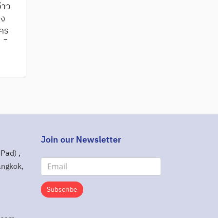
อ่าว
อง
นคร
อมิ
0
ะชากร
ไบถือ
ห่ง
ร
มาก
Join our Newsletter
Pad) ,
angkok,
Subscribe