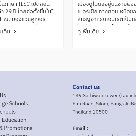
ันภาษา ILSC เปิดสอน
เมืองดูไบตั้งอยู่บนชายฝั่ง
า 29 ปี โดยก่อตั้งขึ้นในปี
เปอร์เซีย ทางตอนเหนือข
 ณ.เมืองแวนคูเวอร์
สหรัฐอาหรับเอมิเรตเป็น
เทศแคนาดาและประสพ
ใหญ่สุดของสหรัฐอาหรับเ
่มเติม
ดูเพิ่มเติม
สำเร็จอย่างมากจาก
เรต มีพื้นที่ประมาณ 4,00
าพการสอนที่ดีเยี่ยม
ตารางกิโลเมตร และมีปร
เรียนทันสมัยรวมถึงการใช้
ประมาณ 2 ล้านคน เมืองดู
นโลยีใหม่ๆมาประกอบการ
ได้ว่าเป็นเมืองท่าที่สำคัญแ
ึงทำให้โรงเรียนภาษา
หนึ่งบนโลก และมีอัตรากา
 Language Schools ได้รับ
เจริญเติบโตของเมืองสูง
อบรับอย่างดีเยี่ยมจาก
Contact us
ียนทั่วทุกมุมโลก
 Us
139 Sethiwan Tower (Launch
age Schools
Pan Road, Silom, Bangrak, B
chools
Thailand 10500
 Education
& Promotions
Email :