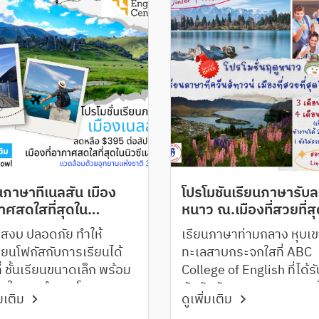
นภาษาที่เนลสัน เมือง
โปรโมชั่นเรียนภาษารับ
าศสดใสที่สุดใน
หนาว ณ.เมืองที่สวยที่ส
ีแลนด์
นิวซีแลนด์
งสงบ ปลอดภัย ทำให้
เรียนภาษาท่ามกลาง หุบเ
รียนโฟกัสกับการเรียนได้
ทะเลสาบกระจกใสที่ ABC
ี่ ชั้นเรียนขนาดเล็ก พร้อม
College of English ที่ได้ร
าสในการทำงานโรงแรม
จัดอันดับคุณภาพการสอน
่มเติม
ดูเพิ่มเติม
าร์ทไทม์ที่ Rutherford
ระดับสูงสุด