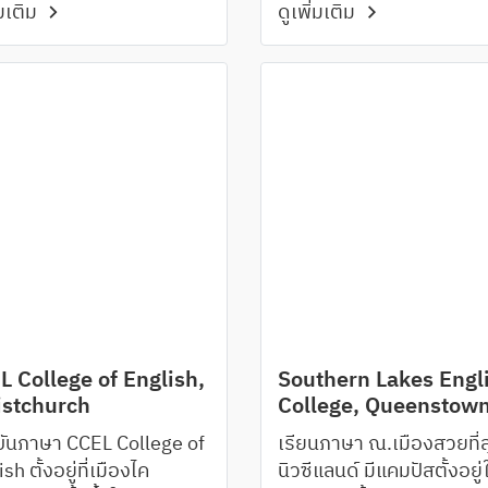
่มเติม
ดูเพิ่มเติม
นให้เลือกตามความ
คือ Wellington, Lower H
การ
และ Palmerston North
 College of English,
Southern Lakes Engl
istchurch
College, Queenstow
ันภาษา CCEL College of
เรียนภาษา ณ.เมืองสวยที่
sh ตั้งอยู่ที่เมืองไค
นิวซีแลนด์ มีแคมปัสตั้งอยู่