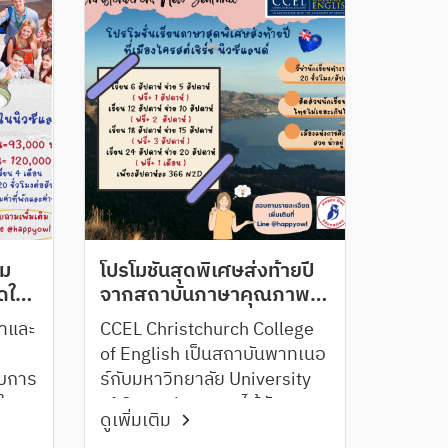
ลม
โปรโมชั่นสุดพิเศษส่งท้ายปี
ุดใน
จากสถาบันภาษาคุณภาพ
เมือง Christchurch, New
ขาและ
CCEL Christchurch College
Zealand
of English เป็นสถาบันพาทเนอ
ับการ
ร์กับมหาวิทยาลัย University
ใน
of Canterbury และได้รับการ
ดูเพิ่มเติม
จัดอันดับให้อยู่ใน Category 1