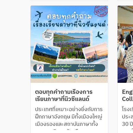
Hotel
ตอบทุกคำถามเรื่องการ
Eng
เรียนภาษาที่นิวซีแลนด์
Coll
Wel
ประเทศที่เหมาะอย่างยิ่งกับการ
โรงเ
Nor
ฝึกภาษาอังกฤษ มีทั้งเมืองใหญ่
ประ
เมืองรองและสถาบันภาษาทั้ง
30 ป
ของมหาวิทยาลัยหรือของ
สอนใ