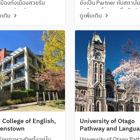
มืองทั้งเมืองสวยริม
ยังเป็น Partner กับสถาบ
สาบอย่าง Queenstown
ธุรกิจการโรงแรมชื่อดัง 
่มเติม
ดูเพิ่มเติม
เมืองเล็กเปี่ยมเสน่ห์กลาง
Institute of Studies สำห
ขาอย่าง Invercargill
นักเรียนที่สนใจเรียนภาษา
ทำงาน Part-time ระหว่า
เรียน
 College of English,
University of Otago
enstown
Pathway and Langua
Centre, Dunedin
ียนภาษาบูทีคตั้งอยู่ใน
University of Otago Pa