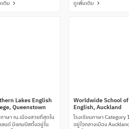
่มเติม
ดูเพิ่มเติม
Wellington, Lower Hutt
14 ปีขึ้นไป
Palmerston North
thern Lakes English
Worldwide School of
lege, Queenstown
English, Auckland
นภาษา ณ.เมืองสวยที่สุดใน
โรงเรียนภาษา Category 1 
แลนด์ มีแคมปัสตั้งอยู่ใน
อยู่ใจกลางเมือง Aucklan