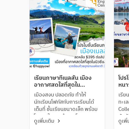
เรียนภาษาที่เนลสัน เมือง
โปรโ
อากาศสดใสที่สุดใน
หนาว
นิวซีแลนด์
นิวซ
เมืองสงบ ปลอดภัย ทำให้
เรีย
นักเรียนโฟกัสกับการเรียนได้
ทะเล
เต็มที่ ชั้นเรียนขนาดเล็ก พร้อม
Colle
โอกาสในการทำงานโรงแรม
จัดอ
ดูเพิ่มเติม
ดูเพิ
แบบพาร์ทไทม์ที่ Rutherford
ระดั