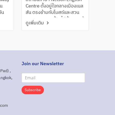
็น
Centre ตั้งอยู่ใจกลางเมืองเนล
อัน
สัน ตรงข้ามกับโบสถ์และสวน
สบาย
สาธารณะแวดล้อมไปด้วยคาเฟ่
ดูเพิ่มเติม
ยโอ
ร้านค้า ร้านอาหาร ซึ่งสามาถ
ห่ง
เพลิดเพลินไปกับอาหารทะเล
อว่า
สดๆ มะกอก ไวน์ หรือคราฟต์
เบียร์
Join our Newsletter
Pad) ,
angkok,
Subscribe
.com