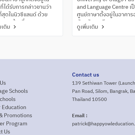
ที่ได้รับการกล่าวขานว่า
and Language Centre เป
่สุดในนิวซีแลนด์ ด้วย
ศูนย์ภาษาตั้งอยู่ในอาคาร
แวดล้อมที่สวยงาม
ทันสมัยและมีความสะดวก
่มเติม
ดูเพิ่มเติม
กลางหุบเขาและทะเลสาบ
ภายในบริเวณมหาวิทยาลั
ทาโก ซึ่งเป็นมหาวิทยาลัยแ
แรกของนิวซีแลนด์และได้ชื่
เป็นหนึ่งในมหาวิทยาลัยที่มี
แคมปัสสวยติดอันดับโลก
Contact us
 Us
139 Sethiwan Tower (Launch
age Schools
Pan Road, Silom, Bangrak, B
chools
Thailand 10500
 Education
& Promotions
Email :
r Program
patrick@happyowleducation
t Us