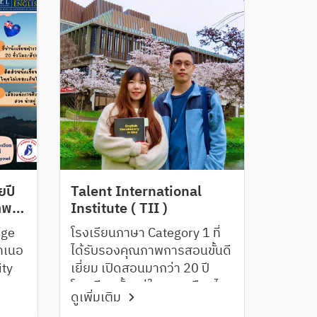
ยปี
Talent International
าพ
Institute ( TII )
New
ege
โรงเรียนภาษา Category 1 ที่
ทเนอ
ได้รับรองคุณภาพการสอนขั้นดี
ity
เยี่ยม เปิดสอนมากว่า 20 ปี
การ
โรงเรียนตั้งอยู่ใจกลางเมืองไค
ดูเพิ่มเติม
ry 1
รสต์เชิร์ชใกล้กับ Victoria