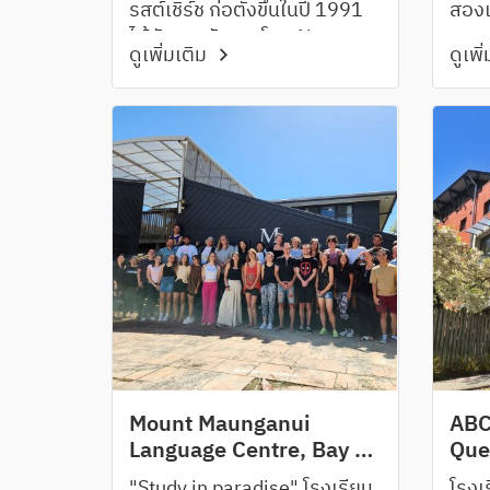
รสต์เชิร์ช ก่อตั้งขึ้นในปี 1991
สองเ
ได้รับการรับรองโดย New
ทะเล
ดูเพิ่มเติม
ดูเพิ
Zealand Qualifications
หรือ 
Authority (NZQA) ให้จัดอยู่ใน
หุบเ
สถาบันภาษาที่เป็น Category 1
ซึ่งมีคุณภาพการเรียนการสอน
ในมาตรฐานสูงสุด
Mount Maunganui
ABC
Language Centre, Bay of
Que
Plenty
"Study in paradise" โรงเรียน
โรงเร