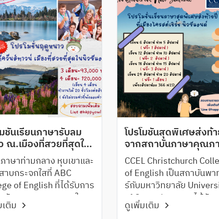
มชั่นเรียนภาษารับลม
โปรโมชั่นสุดพิเศษส่งท้า
 ณ.เมืองที่สวยที่สุดใน
จากสถาบันภาษาคุณภ
ีแลนด์
เมือง Christchurch, 
นภาษาท่ามกลาง หุบเขาและ
CCEL Christchurch Coll
Zealand
สาบกระจกใสที่ ABC
of English เป็นสถาบันพา
ge of English ที่ได้รับการ
ร์กับมหาวิทยาลัย Univers
ันดับคุณภาพการสอนใน
of Canterbury และได้รับ
่มเติม
ดูเพิ่มเติม
บสูงสุด
จัดอันดับให้อยู่ใน Catego