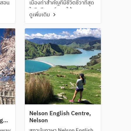
ันสอน
เมืองท่าสำคัญที่มีชีวิตชีวาที่สุด
Crown
ในนิวซีแลนด์ ภายใต้คุณภาพ
ดูเพิ่มเติม
รับ
และมาตรฐานของ The
และ
University of Auckland ที่ได้
ง
รับการยอมรับว่าเป็น
มหาวิทยาลัยอันดับ 1 ของ
นิวซีแลนด์
Nelson English Centre,
ge
Nelson
thway
สถาบันภาษา Nelson English