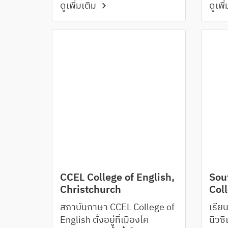
ดูเพิ่มเติม
ดูเพิ
เอกชนให้เลือกตามความ
คือ 
ต้องการ
และ 
CCEL College of English,
Sou
Christchurch
Col
สถาบันภาษา CCEL College of
เรีย
English ตั้งอยู่ที่เมืองไค
นิวซี