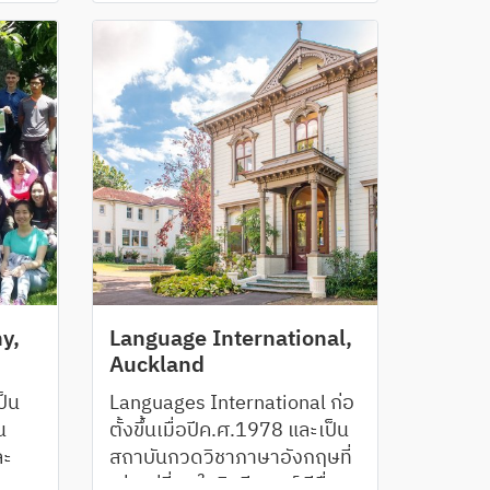
รสอน
Square พร้อมสิ่งอำนวยความ
สะดวกครบครัน
y,
Language International,
Auckland
ป็น
Languages International ก่อ
น
ตั้งขึ้นเมื่อปีค.ศ.1978 และเป็น
ละ
สถาบันกวดวิชาภาษาอังกฤษที่
ายุ
เก่าแก่ที่สุดในนิวซีแลนด์ มีชื่อ