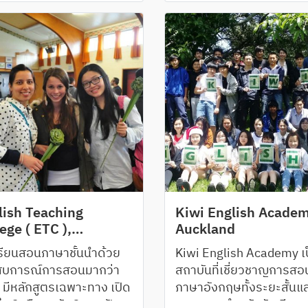
ซึ่งมีคุณภาพการเรียนกา
ในมาตรฐานสูงสุด
lish Teaching
Kiwi English Academ
ege ( ETC ),
Auckland
lington, Palmerston
รียนสอนภาษาชั้นนำด้วย
Kiwi English Academy เ
th
สบการณ์การสอนมากว่า
สถาบันที่เชี่ยวชาญการสอ
ี มีหลักสูตรเฉพาะทาง เปิด
ภาษาอังกฤษทั้งระยะสั้นแ
น 2 เมืองหลัก 3 แคมปัส
ระยะยาว สำหรับนักเรียนอ