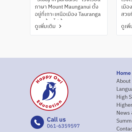
ภาษา Mount Maunganui ตั้ง
เมือง
อยู่ที่เกาะเหนือเมือง Tauranga
สวยที
แวดล้อมไปด้วยหาดทราย
สภาพ
ดูเพิ่มเติม
ดูเพิ
ละเอียดสีขาว อากาศบริสุทธิ์
ท่าม
และอบอุ่น มีกีฬาทางน้ำและ
กิจกรรมให้เลือกมากมาย
Home
About
Langu
High S
Higher
News 
Summe
Contac