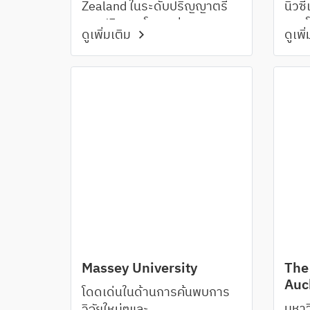
Zealand ในระดับปริญญาตรี
นิวซี
และปริญญาโท มูลค่า
ฐานโ
ดูเพิ่มเติม
ดูเพิ
NZ$5,000 สำหรับนักศึกษา
Top1
ใหม่จำนวน 40 ทุน
Ota
Massey University
The 
Auc
โดดเด่นในด้านการค้นพบการ
มหาว