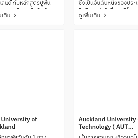
แลนด์ กับหลักสูตรปูพื้น
ซึ่งเป็นอันดับหนึ่งของประ
ดยมหาวิทยาลัยอันดับ
นิวซีแลนด์ นักศึกษามีโอกา
่มเติม
ดูเพิ่มเติม
% ของโลก University of
เข้าร่วมดูงานและฝึกงานใ
go
อาคารรัฐสภา
University of
Auckland University 
kland
Technology ( AUT
University )
ิทยาลัยอันดับ 1 ของ
เน้นการสอนทฤษฎีควบคู่ไ