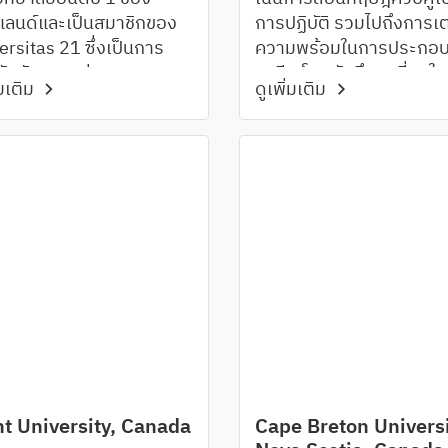
ีแลนด์และเป็นสมาชิกของ
การปฏิบัติ รวมไปถึงการเ
ersitas 21 ซึ่งเป็นการ
ความพร้อมในการประกอ
ัวกันของกลุ่ม
อาชีพ โดยนักศึกษาที่จบใหม
่มเติม
ดูเพิ่มเติม
ิทยาลัยชั้นนำของโลกใน
อัตราการจ้างงานสูงที่สุด
การวิจัย
นิวซีแลนด์
nt University, Canada
Cape Breton Universi