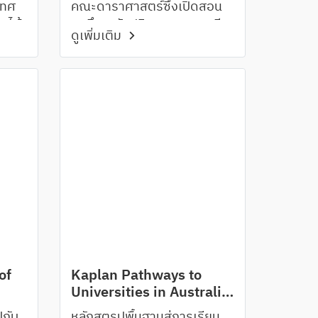
เทศ
คณะดาราศาสตร์ซึ่งเปิดสอน
สได้
จนถึงระดับปริญญาเอกและมี
ดูเพิ่มเติม
น
หอดูดาวที่สร้างขึ้นเพื่อการ
เรียนและวิจัยสำหรับนักศึกษา
สาขานี้โดยเฉพาะ
of
Kaplan Pathways to
Universities in Australia
& New Zealand
ปกับ
หลักสูตรปูพื้นฐานสู่การเรียน