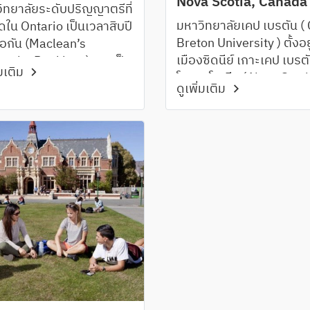
Nova Scotia, Canada
ิทยาลัยระดับปริญญาตรีที่
มหาวิทยาลัยเคป เบรตัน (
สุดใน Ontario เป็นเวลาสิบปี
Breton University ) ตั้งอยู่
่อกัน (Maclean’s
เมืองซิดนีย์ เกาะเคป เบรตั
ersity Rankings) และเป็น
่มเติม
โนวาสโกเชีย ( Nova Scoti
ับหนึ่งด้านทุนการศึกษาใน
ดูเพิ่มเติม
ประเทศแคนาดา ซึ่งTrave
ทศแคนาดาเป็นเวลากว่า
Leisure World's Best
ต่อเนื่อง
Awards ได้จัดอันดับให้เป็
อันดับ 1 ของเกาะที่ควรมาเ
เยือนที่สุดในทวีปอเมริกาเ
เป็นเวลา 4 ปีซ้อน