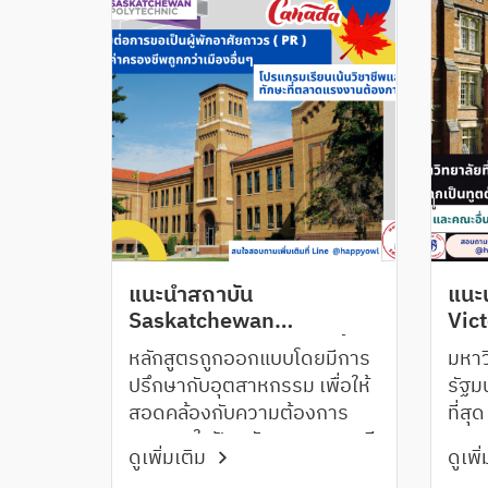
แนะนำสถาบัน
แนะ
Saskatchewan
Vict
Polytechnic แคนาดาเน้น
Well
หลักสูตรถูกออกแบบโดยมีการ
มหาว
ตอบโจทย์ตลาดแรงงาน
สาข
ปรึกษากับอุตสาหกรรม เพื่อให้
รัฐม
หมา
สอดคล้องกับความต้องการ
ที่สุ
แรงงานในปัจจุบันและอนาคต มี
หลวง
ดูเพิ่มเติม
ดูเพิ
ส่วน Work‐Integrated