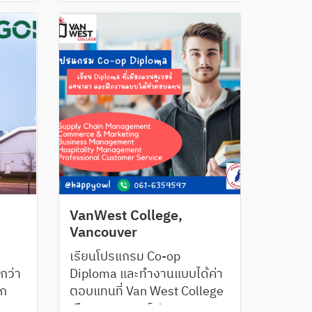
ล
Educational Performance
ีสาขา
าย
VanWest College,
Vancouver
เรียนโปรแกรม Co-op
กว่า
Diploma และทำงานแบบได้ค่า
ุก
ตอบแทนที่ Van West College
กงาน
เมืองแวนคูเวอร์ ประเทศ