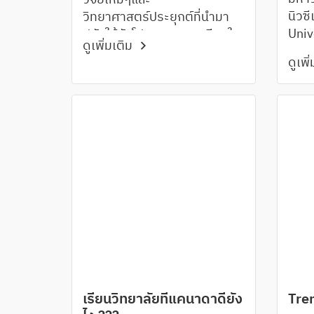
วิจัยใหม่ๆและ
นิวซ
วิทยาศาสตร์ประยุกต์ที่นำมา
Univ
ปรับใช้กับโปรแกรมการเรียนใน
ดูเพิ่มเติม
รวมต
สาขาวิชาต่างๆ
ดูเพิ
มหาว
ด้าน
เรียนวิทยาลัยที่แคนาดาดียัง
Tre