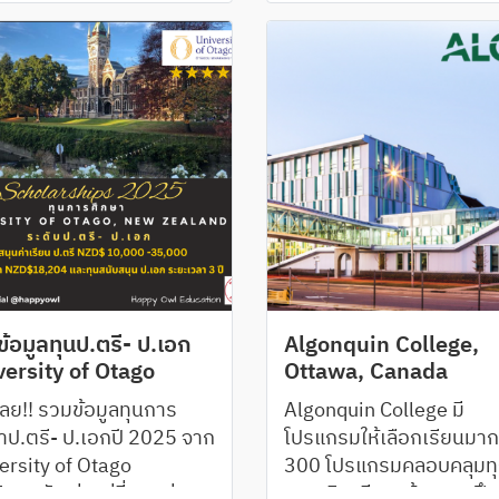
หลังจบการศึกษารวมถึงผ
งานการวิจัยในหลากหลาย
แขนงที่ติดอันดับโลกโดยม
วิชาให้เลือกเรียนหลากหล
กว่า 160 สาขา
้อมูลทุนป.ตรี- ป.เอก
Algonquin College,
ersity of Otago
Ottawa, Canada
เลย!! รวมข้อมูลทุนการ
Algonquin College มี
าป.ตรี- ป.เอกปี 2025 จาก
โปรแกรมให้เลือกเรียนมาก
ersity of Otago
300 โปรแกรมคลอบคลุมท
ทยาลัยเก่าแก่ที่สุดแห่ง
สาขาวิชาชีพ พร้อมการฝึ