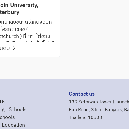
oln University,
terbury
ทยาลัยขนาดเล็กตั้งอยู่ที่
ไครสต์เชิร์ช (
stchurch ) ที่เกาะใต้ของ
ศนิวซีแลนด์ ก่อตั้งขึ้นในปี
่มเติม
 ปัจจุบันมีศึกษาประมาณ
0 คน เปิดสอนตั้งแต่ระดับ
dation จนถึงปริญญาเอก
ดให้อยู่ในtop 1.5% of all
ersities globally
20/2021 QS World
ersity Rankings)
Contact us
 Us
139 Sethiwan Tower (Launch
age Schools
Pan Road, Silom, Bangrak, B
chools
Thailand 10500
 Education