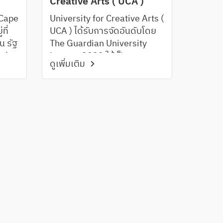
Creative Arts ( UCA )
 Cape
University for Creative Arts (
ที่
UCA ) ได้รับการจัดอันดับโดย
น รัฐ
The Guardian University
a )
League,2022 ให้เป็น
ดูเพิ่มเติม
l +
มหาวิทยาลัยอันดับ 1 ในสหราช
อาณาจักรของมหาวิทยาลัย
น
ด้าน Creative Specialist และ
ยี่ยม
เป็น Top 5 Modern
หนือ
Universities รวมถึง Top 7
Business School for the
Creative Industries โดย
2021 Guardian League
Tables for Business,
Management and Marketing
และเป็นมหาวิทยาลัยด้าน
Creative Education ที่ใหญ่เป็น
อันดับ 2 ของยุโรป