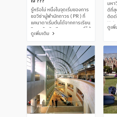
ไง ???
มหาว
รู้หรือไม่ หนึ่งในจุดเริ่มของการ
ดีที่
ขอวีซ่าผู้พำนักถาวร ( PR ) ที่
ติดต
แคนาดาเริ่มต้นได้จากการเรียน
Univ
ดูเพิ
วิทยาลัย นักเรียนหลายๆคนที่ได้
อันด
ดูเพิ่มเติม
รับ PR หรือ Citizenship เริ่ม
ประเ
จากการลงเรียนคอร์สสาย
20 ปี
อาชีพที่สามารถหางานได้ไม่
ยาก