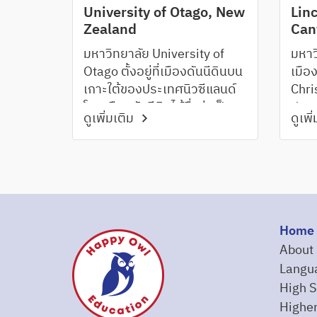
University of Otago, New
Linc
Zealand
Can
มหาวิทยาลัย University of
มหาวิ
Otago ตั้งอยู่ที่เมืองดันนีดินบน
เมือง
เกาะใต้ของประเทศนิวซีแลนด์
Chri
โดยเมืองดันนีดินได้ชื่อว่าเป็น
ประเท
ดูเพิ่มเติม
ดูเพิ
เมืองนักศึกษา ด้วยประชากร
1878
ของเมืองราวๆ 30% ประกอบ
3,50
ไปด้วยนักศึกษามหาวิทยาลัย
Foun
และวิทยาลัยต่างๆที่มาพักอาศัย
ถูกจั
อยู่ที่เมืองนี้
univ
(20
Home
Univ
About
Langu
High S
Higher