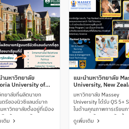
นำมหาวิทยาลัย
แนะนำมหาวิทยาลัย Ma
oria University of
University, New Zea
ington โดดเด่นด้าน
ิทยาลัยที่ผลิตนายก
มหาวิทยาลัย Massey
าวิชารัฐศาสตร์และกฏ
นตรีของนิวซีแลนด์มาก
University ได้รับ QS 5+ 
ย
ด มหาวิทยาลัยตั้งอยู่ที่เมือง
ในด้านคุณภาพการเรียนก
ติดกับอาคารรัฐสภา
สอน และอัตราการรับเข้า
่มเติม
ดูเพิ่มเติม
ทำงานของนักศึกษาในระดั